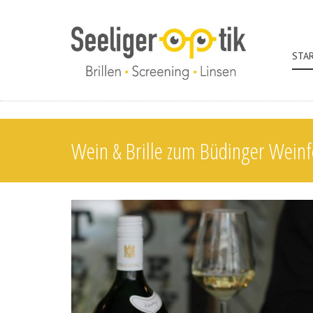
STA
Wein & Brille zum Büdinger Weinf