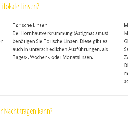
tifokale Linsen?
Torische Linsen
M
r
Bei Hornhautverkrümmung (Astigmatismus)
M
en
benötigen Sie Torische Linsen. Diese gibt es
G
auch in unterschiedlichen Ausführungen, als
S
Tages-, Wochen-, oder Monatslinsen.
Z
B
m
s
r Nacht tragen kann?