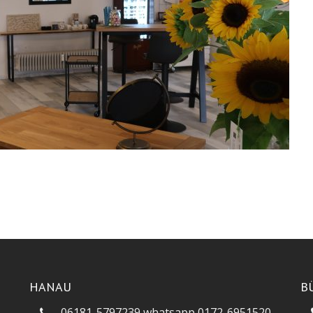
HANAU
B
06181-5797239 whatsapp 0172-6951520